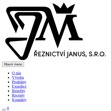
Hlavní menu
O nás
Výroba
Produkty
Expedice
Benefity
Recepty
Kontakty
0