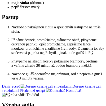
majoránka
(drhnutá)
pepř
čerstvě mletý
Postup
Nadrobno nakrájenou cibuli a špek chvíli restujeme na troše
sádla.
Přidáme česnek, promícháme, stáhneme oheň, přisypeme
červenou papriku, opět promícháme, zaprášíme lehce
moukou, promícháme a zalijeme 1,2 l vody. Dbáme na to, aby
se červená paprika nepřichytila, jinak bude guláš hořký.
Přisypeme na střední kostky pokrájené brambory, osolíme
a vaříme zhruba 20 minut, až budou brambory měkké.
Nakonec guláš dochutíme majoránkou, solí a pepřem a guláš
ještě 3 minuty vaříme.
Další
recept
Dušené kysané zelí
s rozinkami
Předchozí
recept
Kontrabáš
Tradiční
Výroba sádla