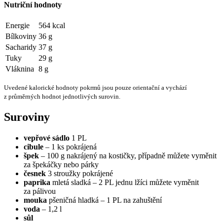
Nutriční hodnoty
Energie
564 kcal
Bílkoviny
36 g
Sacharidy
37 g
Tuky
29 g
Vláknina
8 g
Uvedené kalorické hodnoty pokrmů jsou pouze orientační a vychází
z průměrných hodnot jednotlivých surovin.
Suroviny
vepřové sádlo
1 PL
cibule
– 1 ks pokrájená
špek
– 100 g nakrájený na kostičky, případně můžete vyměnit
za špekáčky nebo párky
česnek
3 stroužky pokrájené
paprika
mletá sladká – 2 PL jednu lžíci můžete vyměnit
za pálivou
mouka
pšeničná hladká – 1 PL na zahuštění
voda
– 1,2 l
sůl