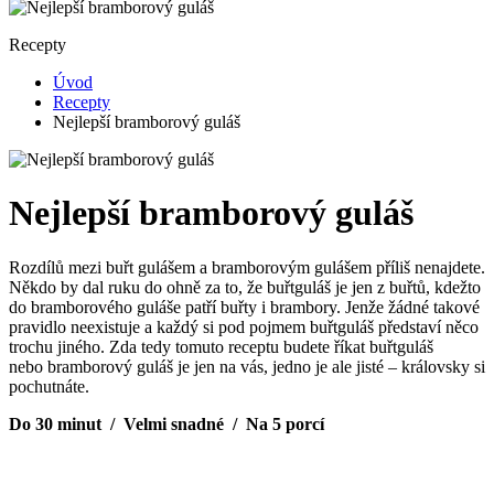
Recepty
Úvod
Recepty
Nejlepší bramborový guláš
Nejlepší bramborový guláš
Rozdílů mezi buřt gulášem a bramborovým gulášem příliš nenajdete.
Někdo by dal ruku do ohně za to, že buřtguláš je jen z buřtů, kdežto
do bramborového guláše patří buřty i brambory. Jenže žádné takové
pravidlo neexistuje a každý si pod pojmem buřtguláš představí něco
trochu jiného. Zda tedy tomuto receptu budete říkat buřtguláš
nebo bramborový guláš je jen na vás, jedno je ale jisté – královsky si
pochutnáte.
Do 30 minut
/ Velmi snadné / Na 5 porcí