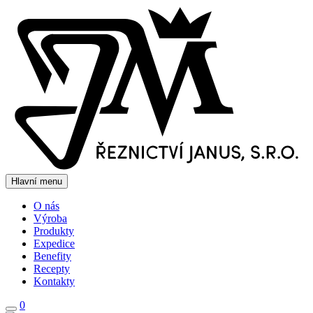
Hlavní menu
O nás
Výroba
Produkty
Expedice
Benefity
Recepty
Kontakty
0